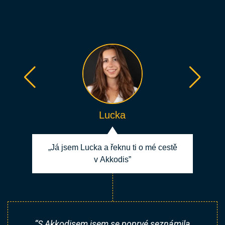
Lucka
„Já jsem Lucka a řeknu ti o mé cestě
v Akkodis”
“S Akkodisem jsem se poprvé seznámila