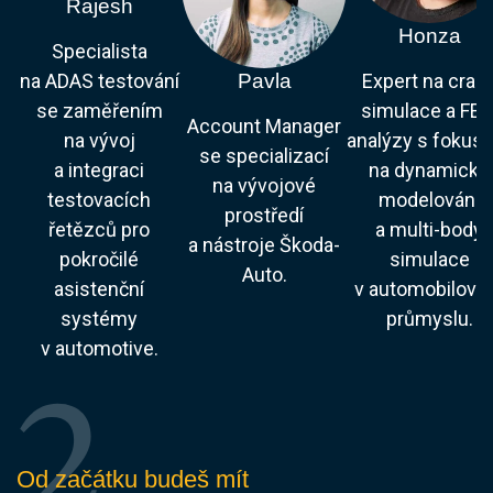
Rajesh
Honza
Specialista
Pavla
na ADAS testování
Expert na cras
se zaměřením
simulace a FE
Account Manager
na vývoj
analýzy s fokus
se specializací
a integraci
na dynamické
na vývojové
testovacích
modelování
prostředí
řetězců pro
a multi-body
a nástroje Škoda-
pokročilé
simulace
Auto.
asistenční
v automobilov
systémy
průmyslu.
v automotive.
Od začátku budeš mít