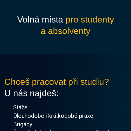
Remote work
Flexibilní
Stravenkov
pracovní doba
karta
Volná místa
pro studenty
a absolventy
Chceš pracovat při studiu?
U nás najdeš:
Stáže
Dlouhodobé i krátkodobé praxe
Brigády